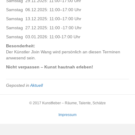
Samstag 29.11.2025: 11:00–17:00 Uhr
t
e
Samstag 06.12.2025: 11:00–17:00 Uhr
l
Samstag 13.12.2025: 11:00–17:00 Uhr
l
u
Samstag 27.12.2025: 11:00 -17:00 Uhr
n
Samstag 03.01.2026: 11:00-17:00 Uhr
g
J
Besonderheit:
i
Der Künstler Jixin Wang wird persönlich an diesen Terminen
x
anwesend sein.
i
Nicht verpassen – Kunst hautnah erleben!
n
W
a
Geposted in
Aktuell
n
g
–
© 2017 Kunstfieber – Räume, Talente, Schätze
„
M
Impressum
a
g
i
c