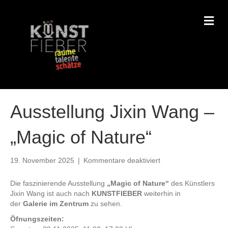
N
A
V
I
G
A
T
I
O
N
Ausstellung Jixin Wang –
„Magic of Nature“
19. November 2025
|
Kommentare deaktiviert
f
ü
r
Die faszinierende Ausstellung
„Magic of Nature“
des Künstlers
A
Jixin Wang ist auch nach
KUNSTFIEBER
weiterhin in
u
der
Galerie im Zentrum
zu sehen.
s
Öfnungszeiten:
s