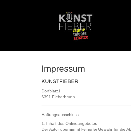
Impressum
KUNSTFIEBER
Dorfplatz1
6391 Fieberbrunn
Haftungsausschluss
1. Inhalt des Onlineangebotes
Der Autor übernimmt keinerlei Gewähr für die Akt