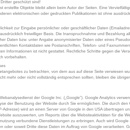
ritter geschützt sind!
st erstellte Objekte bleibt allein beim Autor der Seiten. Eine Vervielfä
ren elektronischen oder gedruckten Publikationen ist ohne ausdrückl
ichkeit zur Eingabe persönlicher oder geschäftlicher Daten (Emailadres
ausdrücklich freiwilliger Basis. Die Inanspruchnahme und Bezahlung al
her Daten bzw. unter Angabe anonymisierter Daten oder eines Pseudo
entlichten Kontaktdaten wie Postanschriften, Telefon- und Faxnummern
en Informationen ist nicht gestattet. Rechtliche Schritte gegen die V
ch vorbehalten.
ses
rnetangebotes zu betrachten, von dem aus auf diese Seite verwiesen wu
cht mehr oder nicht vollständig entsprechen sollten, bleiben die übrige
Webanalysedienst der Google Inc. („Google”). Google Analytics verwend
yse der Benutzung der Website durch Sie ermöglichen. Die durch den 
 IP-Adresse) wird an einen Server von Google in den USA übertragen un
ebsite auszuwerten, um Reports über die Websiteaktivitäten für die 
tnutzung verbundene Dienstleistungen zu erbringen. Auch wird Google 
en oder soweit Dritte diese Daten im Auftrag von Google verarbeiten. Go