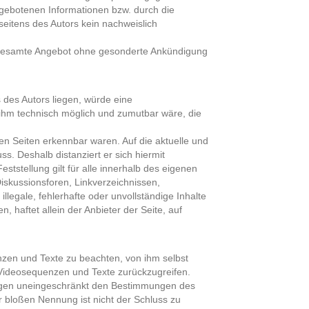
argebotenen Informationen bzw. durch die
seitens des Autors kein nachweislich
das gesamte Angebot ohne gesonderte Ankündigung
 des Autors liegen, würde eine
s ihm technisch möglich und zumutbar wäre, die
den Seiten erkennbar waren. Auf die aktuelle und
ss. Deshalb distanziert er sich hiermit
ststellung gilt für alle innerhalb des eigenen
iskussionsforen, Linkverzeichnissen,
llegale, fehlerhafte oder unvollständige Inhalte
haftet allein der Anbieter der Seite, auf
nzen und Texte zu beachten, von ihm selbst
 Videosequenzen und Texte zurückzugreifen.
liegen uneingeschränkt den Bestimmungen des
r bloßen Nennung ist nicht der Schluss zu