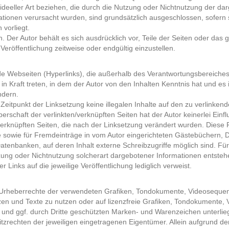
 ideeller Art beziehen, die durch die Nutzung oder Nichtnutzung der d
ationen verursacht wurden, sind grundsätzlich ausgeschlossen, sofern 
 vorliegt.
ch. Der Autor behält es sich ausdrücklich vor, Teile der Seiten oder 
eröffentlichung zeitweise oder endgültig einzustellen.
mde Webseiten (Hyperlinks), die außerhalb des Verantwortungsbereiches
l in Kraft treten, in dem der Autor von den Inhalten Kenntnis hat und e
ndern.
 Zeitpunkt der Linksetzung keine illegalen Inhalte auf den zu verlinken
erschaft der verlinkten/verknüpften Seiten hat der Autor keinerlei Einflu
/verknüpften Seiten, die nach der Linksetzung verändert wurden. Diese Fe
 sowie für Fremdeinträge in vom Autor eingerichteten Gästebüchern, D
tenbanken, auf deren Inhalt externe Schreibzugriffe möglich sind. Für i
ng oder Nichtnutzung solcherart dargebotener Informationen entstehen, 
 Links auf die jeweilige Veröffentlichung lediglich verweist.
 die Urheberrechte der verwendeten Grafiken, Tondokumente, Videoseque
en und Texte zu nutzen oder auf lizenzfreie Grafiken, Tondokumente,
n und ggf. durch Dritte geschützten Marken- und Warenzeichen unter
tzrechten der jeweiligen eingetragenen Eigentümer. Allein aufgrund de